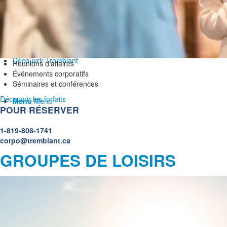
Événement au sommet
Salles de réunion
Offres et forfaits
Équipe des ventes
Découvrir Tremblant
Réunions d’affaires
Événements corporatifs
Séminaires et conférences
Découvrir les forfaits
Menu
Menu
POUR RÉSERVER
1-819-808-1741
corpo@tremblant.ca
GROUPES DE LOISIRS