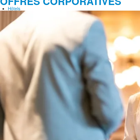
OFFRES CORPORATIVES
Hôtels
Ermitage du Lac
Holiday Inn Express & Suites Tremblant
Lodge de la Montagne
Sommet des Neiges
Tour des Voyageurs I
Tour des Voyageurs II
Offres
Nos avantages
Groupes et affaires
Demande de propositions