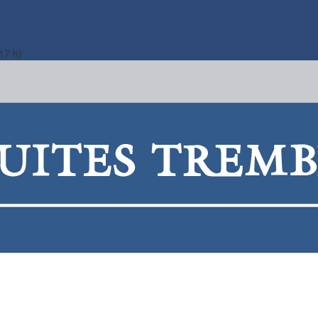
17 h)