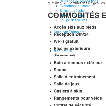
Demande de propositions
quotidien. Au Sommet des Neiges, les v
Événement au sommet
Salles de réunion
COMMODITÉS E
Offres et forfaits
Équipe des ventes
Accès skis aux pieds
Découvrir Tremblant
Réception 24h/24
Wi-Fi gratuit
Piscine extérieure
Menu
Menu
(été seulement)
Bain à remous extérieur
Sauna
Salle d’entraînement
Salle de jeux
Casiers à skis
Rangements pour vélos
Coffret de sécurité