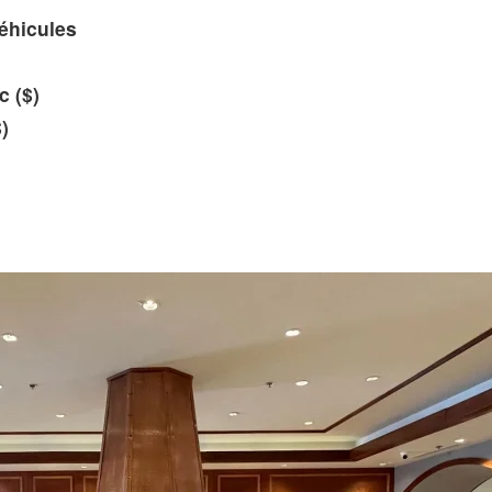
éhicules
c ($)
)