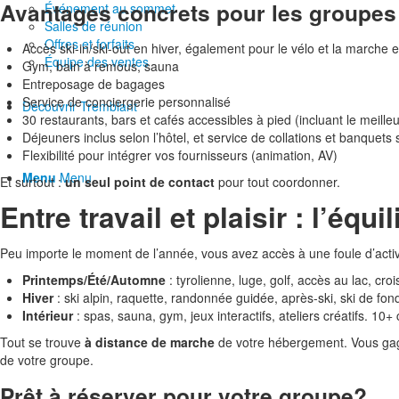
Avantages concrets pour les groupes 
Événement au sommet
Salles de réunion
Offres et forfaits
Accès ski-in/ski-out en hiver, également pour le vélo et la marche 
Équipe des ventes
Gym, bain à remous, sauna
Entreposage de bagages
Service de conciergerie personnalisé
Découvrir Tremblant
30 restaurants, bars et cafés accessibles à pied (incluant le meill
Déjeuners inclus selon l’hôtel, et service de collations et banquets 
Flexibilité pour intégrer vos fournisseurs (animation, AV)
Menu
Menu
Et surtout :
un seul point de contact
pour tout coordonner.
Entre travail et plaisir : l’équil
Peu importe le moment de l’année, vous avez accès à une foule d’activ
Printemps/Été/Automne
: tyrolienne, luge, golf, accès au lac, c
Hiver
: ski alpin, raquette, randonnée guidée, après-ski, ski de fon
Intérieur
: spas, sauna, gym, jeux interactifs, ateliers créatifs. 10+ 
Tout se trouve
à distance de marche
de votre hébergement. Vous gagn
de votre groupe.
Prêt à réserver pour votre groupe?