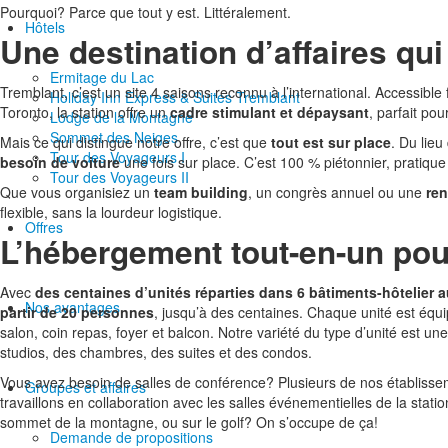
Pourquoi? Parce que tout y est. Littéralement.
Hôtels
Une destination d’affaires qui
Ermitage du Lac
Tremblant, c’est un site 4 saisons reconnu à l’international. Accessib
Holiday Inn Express & Suites Tremblant
Toronto, la station offre un
cadre stimulant et dépaysant
, parfait po
Lodge de la Montagne
Sommet des Neiges
Mais ce qui distingue notre offre, c’est que
tout est sur place
. Du lieu
Tour des Voyageurs I
besoin de voiture
une fois sur place. C’est 100 % piétonnier, pratique 
Tour des Voyageurs II
Que vous organisiez un
team building
, un congrès annuel ou une
ren
flexible, sans la lourdeur logistique.
Offres
L’hébergement tout-en-un pou
Avec
des centaines d’unités réparties dans 6 bâtiments-hôtelier 
Nos avantages
partir de 20 personnes
, jusqu’à des centaines. Chaque unité est éq
salon, coin repas, foyer et balcon. Notre variété du type d’unité est une
studios, des chambres, des suites et des condos.
Vous avez besoin de salles de conférence? Plusieurs de nos établissem
Groupes et affaires
travaillons en collaboration avec les salles événementielles de la sta
sommet de la montagne, ou sur le golf? On s’occupe de ça!
Demande de propositions