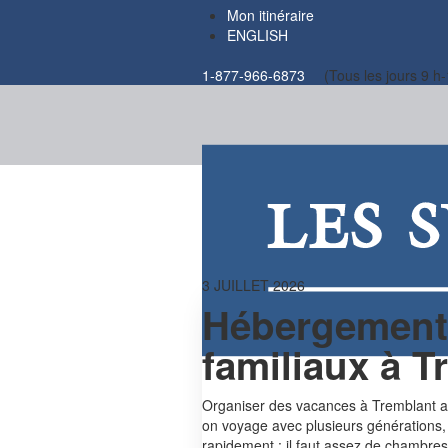
Mon itinéraire
ENGLISH
1-877-966-6873
(Tous les jours 9 h-
3 JUILLET 2026
Hébergement 
familiaux à T
Organiser des vacances à Tremblant av
on voyage avec plusieurs générations,
rapidement : il faut assez de chambres,