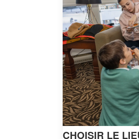
Demande de propositions
Événement au sommet
Salles de réunion
Offres et forfaits
Équipe des ventes
Découvrir Tremblant
Menu
Menu
CHOISIR LE LIE