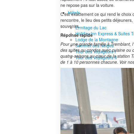
ne repose pas sur la voiture.
Hôtels
C’est exactement ce qui rend le choix 
rencontre, le lieu des petits déjeuners
souvenirs.
Ermitage du Lac
Holiday Inn Express & Suites 
Réponse rapide
Lodge de la Montagne
Pour une grande famille à Tremblant, l’
Sommet des Neiges
des suites ou condos avec cuisine ou cu
Tour des Voyageurs I
quatre-saisons au cœur de la station Tr
Tour des Voyageurs II
de 1 à 10 personnes chacune. Voir nos 
Offres
Nos avantages
Groupes et affaires