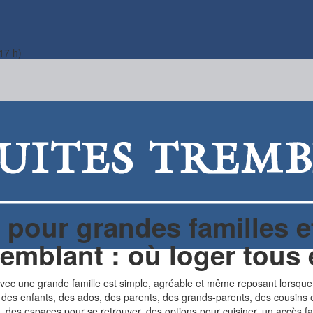
17 h)
pour grandes familles e
remblant : où loger tou
ec une grande famille est simple, agréable et même reposant lorsque
 des enfants, des ados, des parents, des grands-parents, des cousins 
 des espaces pour se retrouver, des options pour cuisiner, un accès faci