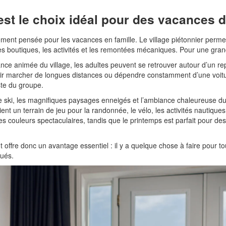
st le choix idéal pour des vacances d
ement pensée pour les vacances en famille. Le village piétonnier perme
es boutiques, les activités et les remontées mécaniques. Pour une grand
ance animée du village, les adultes peuvent se retrouver autour d’un re
oir marcher de longues distances ou dépendre constamment d’une voitur
ste du groupe.
e ski, les magnifiques paysages enneigés et l’ambiance chaleureuse du
nt un terrain de jeu pour la randonnée, le vélo, les activités nautiques,
 ses couleurs spectaculaires, tandis que le printemps est parfait pour de
offre donc un avantage essentiel : il y a quelque chose à faire pour 
ués.