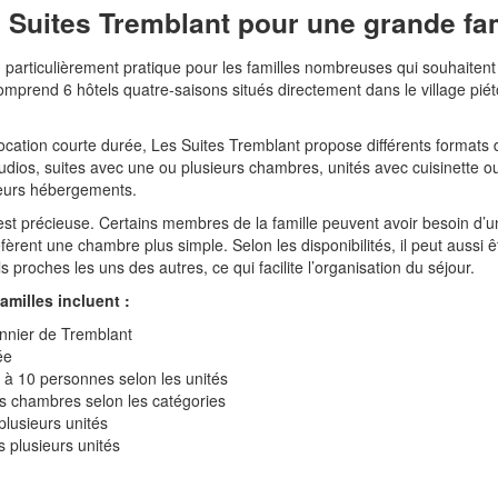
 Suites Tremblant pour une grande fam
n particulièrement pratique pour les familles nombreuses qui souhaitent
comprend 6 hôtels quatre-saisons situés directement dans le village pié
ocation courte durée, Les Suites Tremblant propose différents formats
udios, suites avec une ou plusieurs chambres, unités avec cuisinette ou
ieurs hébergements.
 est précieuse. Certains membres de la famille peuvent avoir besoin d’u
èrent une chambre plus simple. Selon les disponibilités, il peut aussi ê
roches les uns des autres, ce qui facilite l’organisation du séjour.
amilles incluent :
tonnier de Tremblant
ée
1 à 10 personnes selon les unités
rs chambres selon les catégories
plusieurs unités
 plusieurs unités