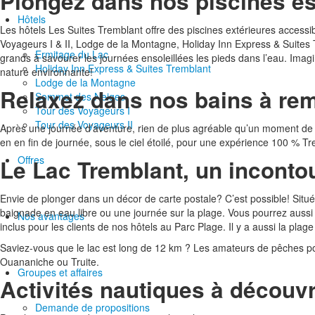
Plongez dans nos piscines es
Hôtels
Les hôtels Les Suites Tremblant offre des piscines extérieures access
Voyageurs I & II, Lodge de la Montagne, Holiday Inn Express & Suites 
Ermitage du Lac
grands à savourer les journées ensoleillées les pieds dans l’eau. Ima
Holiday Inn Express & Suites Tremblant
nature environnante!
Lodge de la Montagne
Relaxez dans nos bains à re
Sommet des Neiges
Tour des Voyageurs I
Tour des Voyageurs II
Après une journée d’aventure, rien de plus agréable qu’un moment de d
en en fin de journée, sous le ciel étoilé, pour une expérience 100 % Tr
Offres
Le Lac Tremblant, un inconto
Envie de plonger dans un décor de carte postale? C’est possible! Situé 
baignade en eau libre ou une journée sur la plage. Vous pourrez aussi 
Nos avantages
inclus pour les clients de nos hôtels au Parc Plage. Il y a aussi la p
Saviez-vous que le lac est long de 12 km ? Les amateurs de pêches pou
Ouananiche ou Truite.
Groupes et affaires
Activités nautiques à découvr
Demande de propositions