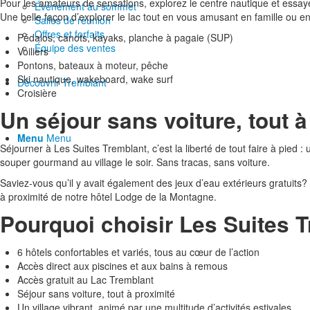
Pour les amateurs de sensations, explorez le centre nautique et essay
Événement au sommet
Une belle façon d’explorer le lac tout en vous amusant en famille ou en
Salles de réunion
Offres et forfaits
Pédalos, canots, kayaks, planche à pagaie (SUP)
Équipe des ventes
Voiliers
Pontons, bateaux à moteur, pêche
Ski nautique, wakeboard, wake surf
Découvrir Tremblant
Croisière
Un séjour sans voiture, tout à
Menu
Menu
Séjourner à Les Suites Tremblant, c’est la liberté de tout faire à pied : 
souper gourmand au village le soir. Sans tracas, sans voiture.
Saviez-vous qu’il y avait également des jeux d’eau extérieurs gratuits
à proximité de notre hôtel Lodge de la Montagne.
Pourquoi choisir Les Suites T
6 hôtels confortables et variés, tous au cœur de l’action
Accès direct aux piscines et aux bains à remous
Accès gratuit au Lac Tremblant
Séjour sans voiture, tout à proximité
Un village vibrant, animé par une multitude d’activités estivales